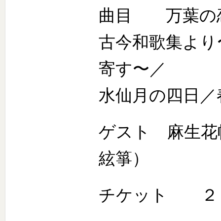
曲目 万葉の
古今和歌集より
寄す〜／
水仙月の四日／
ゲスト 麻生花
絃箏）
チケット ２