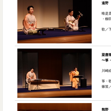
遠野
唯是
・柳
歌／
梁塵
〜箏
川崎
箏・
篠笛
熊野