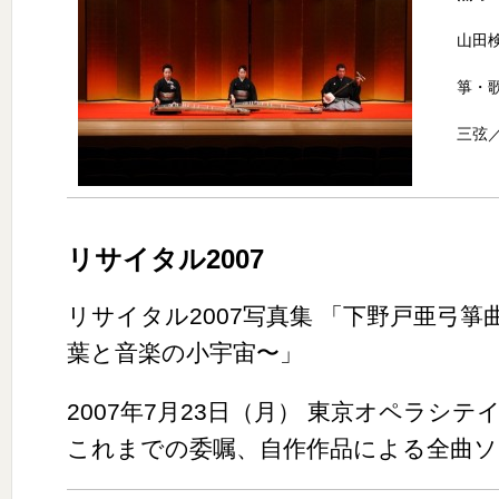
山田
箏・
三弦
リサイタル2007
リサイタル2007写真集 「下野戸亜弓箏
葉と音楽の小宇宙〜」
2007年7月23日（月） 東京オペラシ
これまでの委嘱、自作作品による全曲ソ