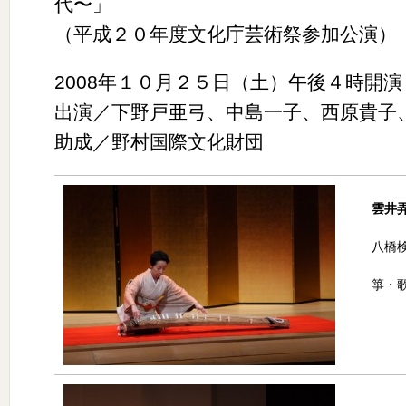
代〜」
（平成２０年度文化庁芸術祭参加公演）
2008年１０月２５日（土）午後４時開
出演／下野戸亜弓、中島一子、西原貴子
助成／野村国際文化財団
雲井
八橋
箏・