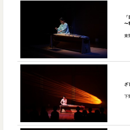
「
〜
東
ざ
下