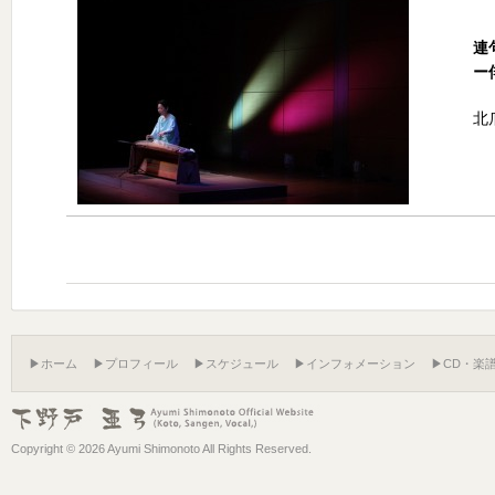
連
ー
北
▶ホーム
▶プロフィール
▶スケジュール
▶インフォメーション
▶CD・楽
Copyright ©
2026 Ayumi Shimonoto All Rights Reserved.