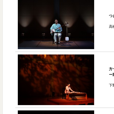
つ
高
方
ー
下